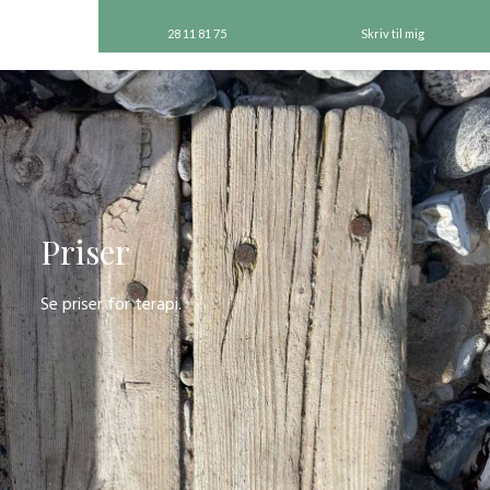
28 11 81 75​
Skriv til mig
Priser
Se priser for terapi.​